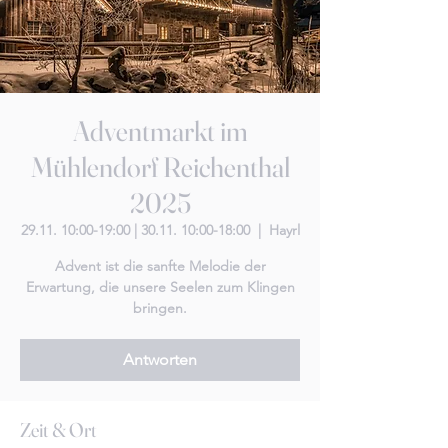
Adventmarkt im
Mühlendorf Reichenthal
2025
29.11. 10:00-19:00 | 30.11. 10:00-18:00
  |  
Hayrl
Advent ist die sanfte Melodie der
Erwartung, die unsere Seelen zum Klingen
bringen.
Antworten
Zeit & Ort