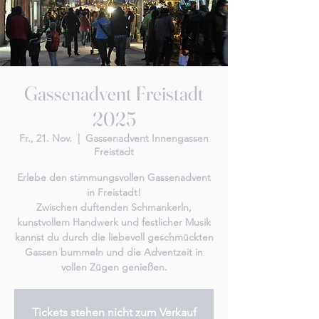
Gassenadvent Freistadt
2025
Fr., 21. Nov.
  |  
Gassenadvent Innengassen
Freistadt
Erlebe den stimmungsvollen Gassenadvent
in Freistadt!
Zwischen duftenden Schmankerln,
kunstvollem Handwerk und festlicher Musik
kannst du durch die liebevoll geschmückten
Gassen bummeln und die Adventzeit in
vollen Zügen genießen.
Tickets stehen nicht zum Verkauf