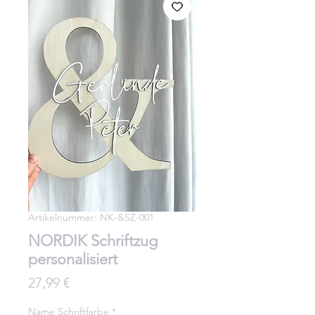
Artikelnummer: NK-&SZ-001
NORDIK Schriftzug
personalisiert
Preis
27,99 €
Name Schriftfarbe
*