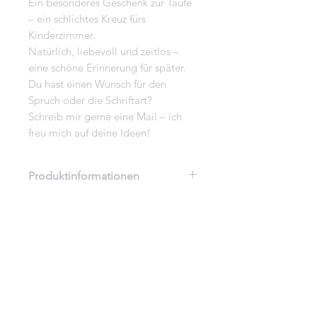
Ein besonderes Geschenk zur Taufe
– ein schlichtes Kreuz fürs
Kinderzimmer.
Natürlich, liebevoll und zeitlos –
eine schöne Erinnerung für später.
Du hast einen Wunsch für den
Spruch oder die Schriftart?
Schreib mir gerne eine Mail – ich
freu mich auf deine Ideen!
Produktinformationen
Birkenholz Sperrholz
Acrylfarbe
Maße ca. 27cm (H) x 25cm (B)
Deine Meinung zählt