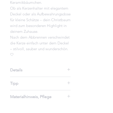
Keramikbäumchen.
Ob als Kerzenhalter mit elegantem
Deckel oder als Aufbewahrungsdose
für kleine Schätze – dein Christbaum
wird zum besonderen Highlight in
deinem Zuhause.
Nach dem Abbrennen verschwindet
die Kerze einfach unter dem Deckel
– stilvoll, sauber und wunderschön.
🤍
Details
•Set besteht aus 1
Tipp
handgegossenem Keramik-
Christbaum & 1 handgegossenen
Perfekt als besonderes
Materialhinweis, Pflege
Rapswachskerze ( ca. 5 × 5 cm)
Geschenk, als stilvolle
•100 % pflanzliches Rapswachs –
Winterdeko oder zum
•Material: Keramikguss,
nachhaltig & vegan
Selberbehalten für gemütliche
handgefertigt