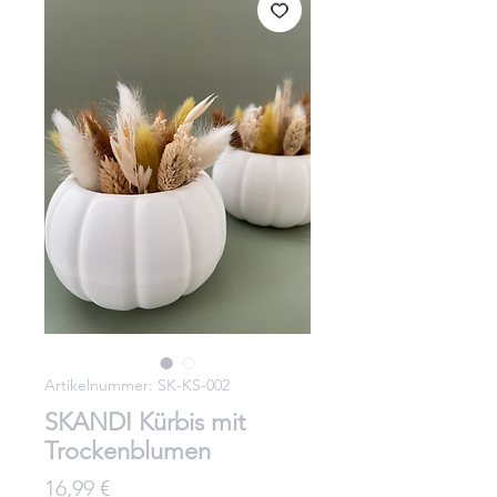
Artikelnummer: SK-KS-002
SKANDI Kürbis mit
Trockenblumen
Preis
16,99 €