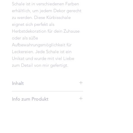
Schale ist in verschiedenen Farben
erhältlich, um jedem Dekor gerecht
zu werden. Diese Kürbisschale
eignet sich perfekt als
Herbstdekoration für dein Zuhause
oder als süße
Aufbewahrungsmöglichkeit für
Leckereien. Jede Schale ist ein
Unikat und wurde mit viel Liebe
zum Detail von mir gefertigt.
Inhalt
1 Kürbisschale mit 1 passendem
Info zum Produkt
Deckel
wenn du
Keramikerzeugnis,
Trockenblumenstäußchen
Trockenblumen
dazuwünscht bitte mitbestellen
Steckschwamm
weiter unten! Trockenblumenart
für den Innenbereich geeignet