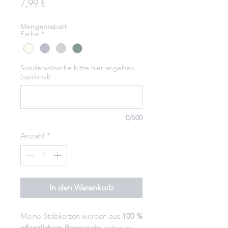
Preis
7,99 €
Mengenrabatt
Farbe
*
Sonderwünsche bitte hier angeben
(optional)
0/500
Anzahl
*
In den Warenkorb
Meine Stabkerzen werden aus
100 %
pflanzlichem Rapswachs
gefertigt