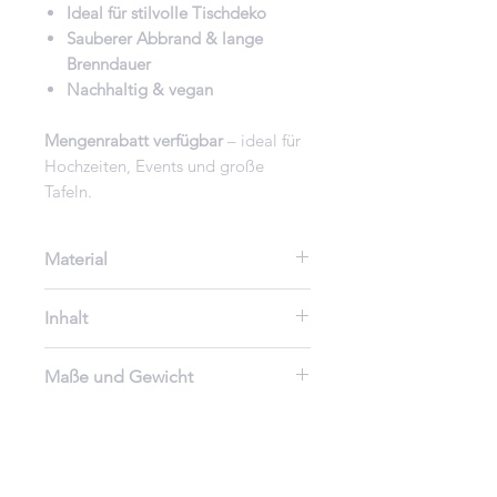
Ideal für stilvolle Tischdeko
Sauberer Abbrand & lange
Brenndauer
Nachhaltig & vegan
Mengenrabatt verfügbar
– ideal für
Hochzeiten, Events und große
Tafeln.
Material
100% Rapswachs, Baumwolldocht
Inhalt
in verschiedenen Farben
erhältlich
1 Stabkerze
Maße und Gewicht
cm
wichtige Information zur
g
Bestellung
Boden Ø 2,2 cm – geeignet für