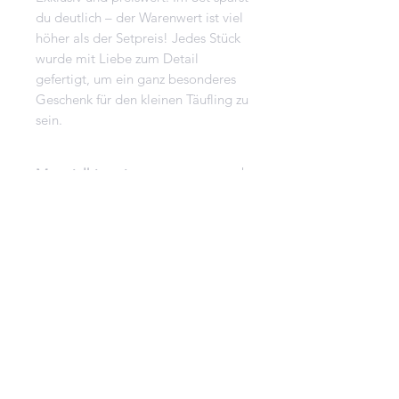
du deutlich – der Warenwert ist viel
höher als der Setpreis! Jedes Stück
wurde mit Liebe zum Detail
gefertigt, um ein ganz besonderes
Geschenk für den kleinen Täufling zu
sein.
Materialhinweis
Lamakerze: handgefertigt aus
SICHERHEITSHINWEISE KERZE
100% RAPSWACHS aus
Deutschland , Baumwolldocht
https://www.skandideko.at/gener
Stabkerzen aus Stearin
al-7
Baumwolldocht.
Kerzenhalter und Tablett aus
ungiftigen, unbedenklichen
Keramikpulver
Fläschen aus Glas mit Korkdeckel
Deine Meinung zählt